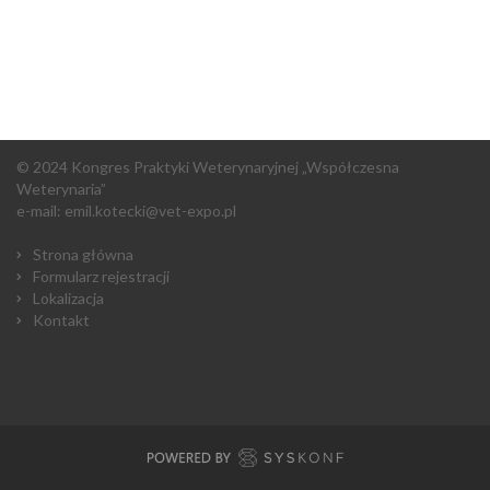
© 2024 Kongres Praktyki Weterynaryjnej „Współczesna
Weterynaria”
e-mail: emil.kotecki@vet-expo.pl
Strona główna
Formularz rejestracji
Lokalizacja
Kontakt