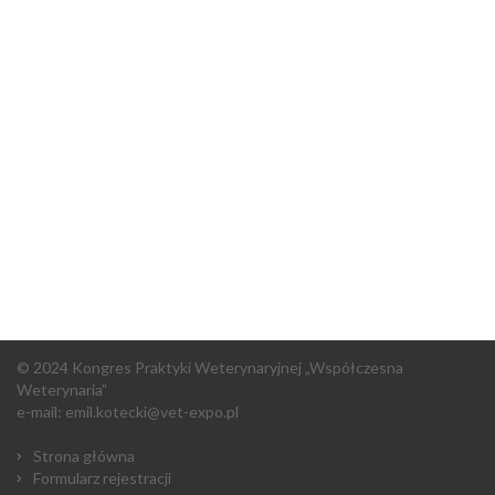
© 2024 Kongres Praktyki Weterynaryjnej „Współczesna
Weterynaria”
e-mail: emil.kotecki@vet-expo.pl
Strona główna
Formularz rejestracji