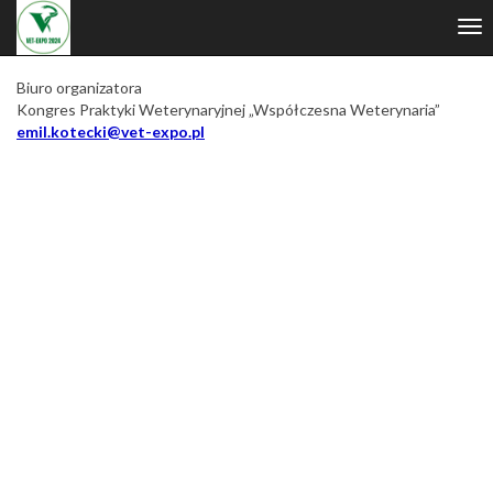
Włącz
Tog
ułatwienia
nav
dostępu
Biuro organizatora
Kongres Praktyki Weterynaryjnej „Współczesna Weterynaria”
emil.kotecki@vet-expo.pl